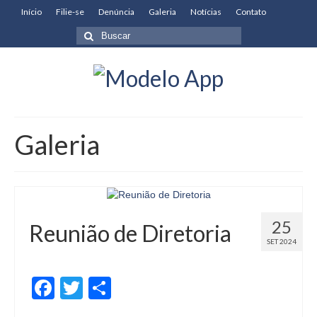
Início
Filie-se
Denúncia
Galeria
Notícias
Contato
Buscar
por:
Galeria
25
Reunião de Diretoria
SET 2024
Facebook
Twitter
Compartilhar