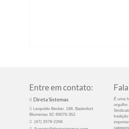
Entre em contato:
Fala
Direta Sistemas
É uma h
orgulho 
Leopoldo Becker, 188, Badenfurt
Sindicat
Blumenau SC 89070-352
tradição
(47) 3378-2266
importan
categori
Suporte@diretasistemas.com