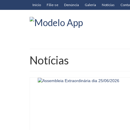
Início
Filie-se
Denúncia
Galeria
Notícias
Conta
Notícias