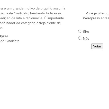
a e um grande motivo de orgulho assumir
cia deste Sindicato, herdando toda essa
Você já utilizou
tradição de luta e diplomacia. É importante
Wordpress ante
abalhador da categoria esteja ciente de
os.
Sim
tyrse
Não
 do Sindicato
Votar