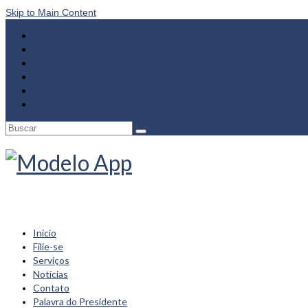
Skip to Main Content
Início
Filie-se
Denúncia
Galeria
Notícias
Contato
Início
Filie-se
Serviços
Notícias
Contato
Palavra do Presidente